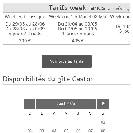
Tarifs week-ends
arrivée 14h
Week-end classique
Week-end 1er Mai et 08 Mai
Week-end d
Du 29/05 au 28/06
Du 30/04 au 03/05
Du 13/0
Du 28/08 au 20/09
Du 07/05 au 10/05
5 jours
3 jours / 2 nuits
4 jours / 3 nuits
330 €
495 €
6
Voir tous les tarifs
Disponibilités du gîte Castor
Août 2026
D
L
M
M
J
V
S
01
02
03
04
05
06
07
08