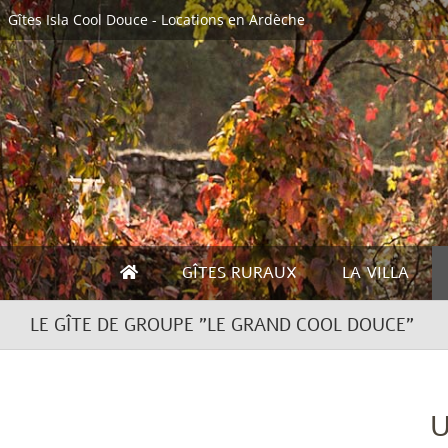
Skip
Gîtes Isla Cool Douce - Locations en Ardèche
to
content
GÎTES RURAUX
LA VILLA
LE GÎTE DE GROUPE "LE GRAND COOL DOUCE"
U