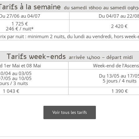
Tarifs à la semaine
du samedi 16h00 au samedi 09h3
Du 27/06 au 04/07
Du 04/07 au 22/0
1 725 €
2 420 €
246 € / nuit*
Prix par nuit : minimum 2 nuits, du lundi au vendredi, hors week-
Tarifs week-ends
arrivée 14h00 – départ midi
 1er Mai et 08 Mai
Week-end de l’Ascens
30/04 au 03/05
Du 13/05 au 17/0
07/05 au 10/05
5 jours / 4 nuits
jours / 3 nuits
1 043 €
1 390 €
Voir tous les tarifs