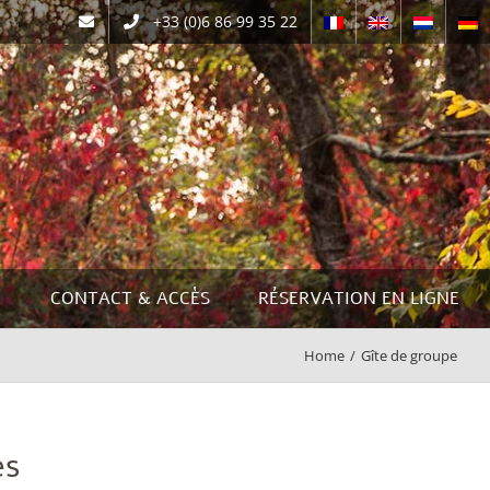
+33 (0)6 86 99 35 22
contact@gitesislacooldouce.fr
O
CONTACT & ACCÈS
RÉSERVATION EN LIGNE
Home
/
Gîte de groupe
es