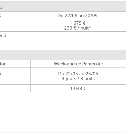
0
8
Du 22/08 au 20/09
1 675 €
239 € / nuit*
end
ion
Week-end de Pentecôte
5
Du 22/05 au 25/05
4 jours / 3 nuits
1 043 €