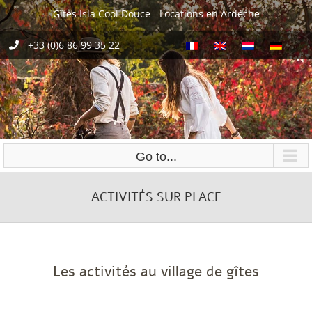
Skip
Gîtes Isla Cool Douce - Locations en Ardèche
to
content
+33 (0)6 86 99 35 22
Go to...
ACTIVITÉS SUR PLACE
Les activités au village de gîtes