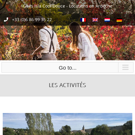
Skip
Gîtes Isla Cool Douce - Locations en Ardèche
to
content
+33 (0)6 86 99 35 22
Go to...
LES ACTIVITÉS