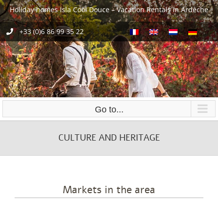
Skip
Holiday homes Isla Cool Douce – Vacation Rentals in Ardèche
to
content
+33 (0)6 86 99 35 22
Go to...
CULTURE AND HERITAGE
Markets in the area