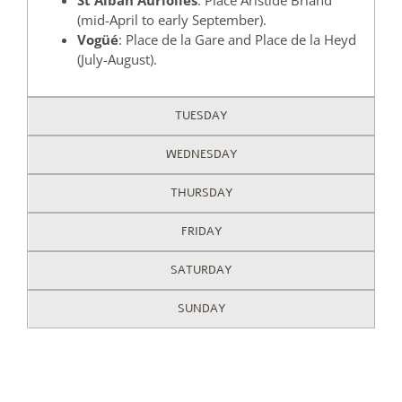
St Alban Auriolles
: Place Aristide Briand
(mid-April to early September).
Vogüé
: Place de la Gare and Place de la Heyd
(July-August).
TUESDAY
WEDNESDAY
THURSDAY
FRIDAY
SATURDAY
SUNDAY