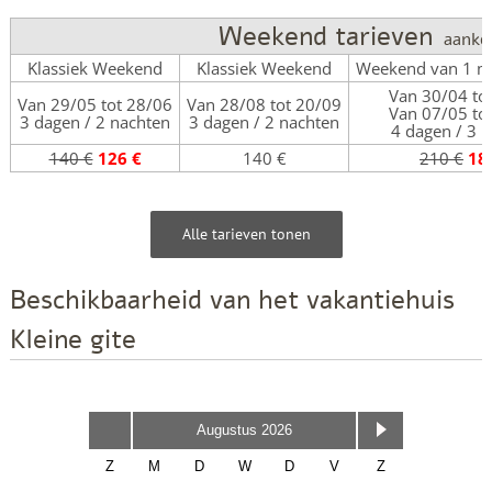
Weekend tarieven
aanko
Klassiek Weekend
Klassiek Weekend
Weekend van 1 me
Van 30/04 to
Van 29/05 tot 28/06
Van 28/08 tot 20/09
Van 07/05 to
3 dagen / 2 nachten
3 dagen / 2 nachten
4 dagen / 3 
140 €
126 €
140 €
210 €
18
Alle tarieven tonen
Beschikbaarheid van het vakantiehuis
Kleine gite
Augustus 2026
Z
M
D
W
D
V
Z