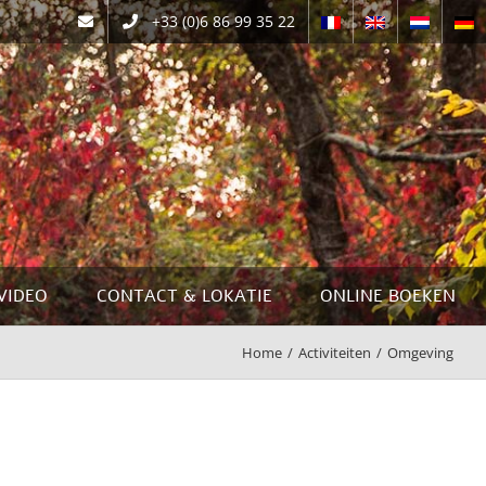
+33 (0)6 86 99 35 22
contact@gitesislacooldouce.fr
VIDEO
CONTACT & LOKATIE
ONLINE BOEKEN
Home
/
Activiteiten
/
Omgeving