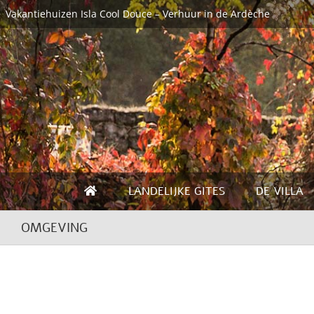
Skip
Vakantiehuizen Isla Cool Douce – Verhuur in de Ardèche
to
content
LANDELIJKE GITES
DE VILLA
OMGEVING